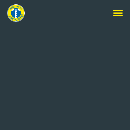
NOS PRODUITS
Rechercher
+ de critères
4
résultats
LA BIGOUDENNE