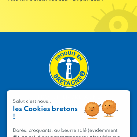
PRODUIT EN BRETAGNE
Salut c'est nous...
2 avenue de Provence
les Cookies bretons
29200 Brest
!
Dorés, croquants, au beurre salé (évidemment