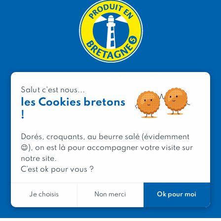
PRODUIT EN BRETAGNE
Salut c'est nous...
2 avenue de Provence
les Cookies bretons
29200 Brest
!
Dorés, croquants, au beurre salé (évidemment
😉), on est là pour accompagner votre visite sur
notre site.
Mentions légales
C’est ok pour vous ?
Contacter Produit en Bretagne
Le réseau
Ok pour moi
Je choisis
Non merci
Le logo