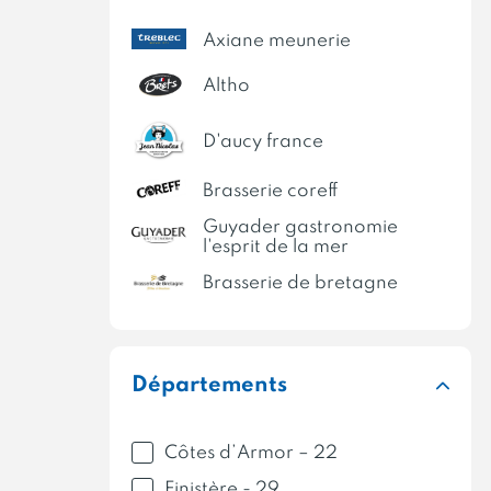
Atlantique Délices
Axiane meunerie
AWEN BIO
Altho
Basso traiteur
Beaumoulin
D'aucy france
Bernard Jarnoux
Brasserie coreff
Bernard Jarnoux Crêpier
Guyader gastronomie
Berrou
l'esprit de la mer
Bertel
Brasserie de bretagne
BINIC GASTRONOMIE
Kafeta
Biobleud RHD
Capitaine cook keranna
Départements
Biologik
Adeva intérim & recrutement
Biscuit d'Ys
Space
Côtes d’Armor – 22
Biscuiterie de la Chapelle
Petit forestier
Finistère - 29