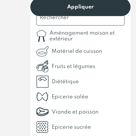
Appliquer
Aménagement maison et
extérieur
Matériel de cuisson
Fruits et légumes
Diététique
Epicerie salée
Viande et poisson
Epicerie sucrée