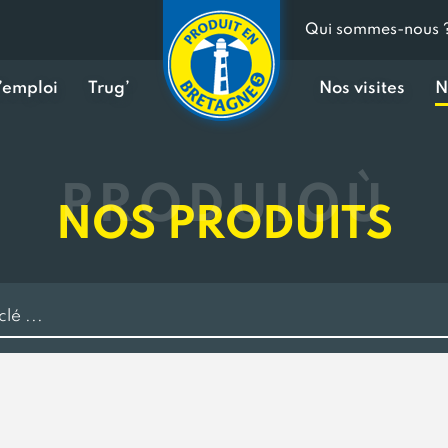
Qui sommes-nous 
d’emploi
Trug’
Nos visites
N
PRODUIOÙ
NOS PRODUITS