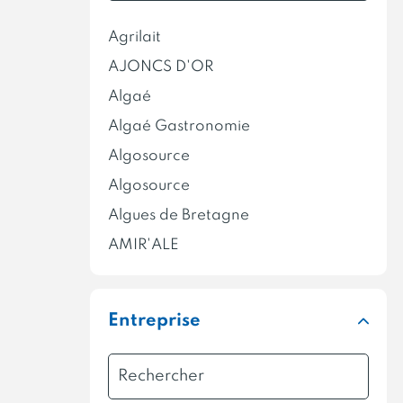
IGP
Agrilait
Label rouge
AJONCS D'OR
Le Porc Français
Algaé
Max Havelaar
Algaé Gastronomie
MSC (Marine Stewardship
Council)
Algosource
Nature & Progrès
Algosource
Pavillon France
Algues de Bretagne
STG
AMIR'ALE
Volaille Française
Anne de Bretagne
ACERMI
Ar Men
Entreprise
DIN+
ARMOR DELICES
ARTIK&Cie
Atelier de l'Argoat