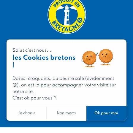
PRODUIT EN BRETAGNE
Salut c'est nous...
2 avenue de Provence
les Cookies bretons
29200 Brest
!
Dorés, croquants, au beurre salé (évidemment
😉), on est là pour accompagner votre visite sur
notre site.
Mentions légales
C’est ok pour vous ?
Contacter Produit en Bretagne
Le réseau
Ok pour moi
Je choisis
Non merci
Le logo