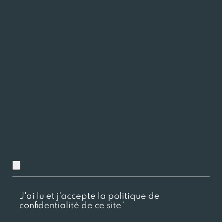
Charger ici votre CV
Chargez ici votre lettre de motivation
J'ai lu et j'accepte la politique de
confidentialité de ce site*