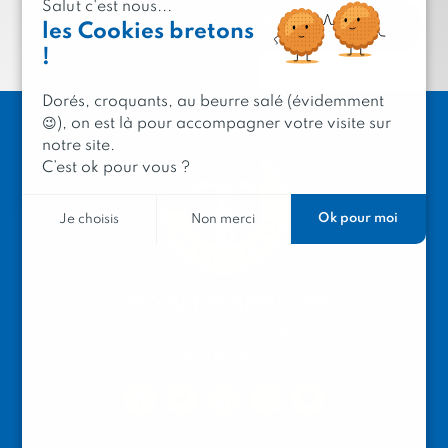
Salut c'est nous...
Je prends contact avec les Ateliers Bretons de
les Cookies bretons
l’Emploi
!
Dorés, croquants, au beurre salé (évidemment
😉), on est là pour accompagner votre visite sur
notre site.
C’est ok pour vous ?
Ok pour moi
Je choisis
Non merci
PRODUIT EN BRETAGNE
2 avenue de Provence
29200 Brest