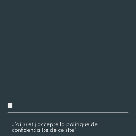
Charger ici votre CV
Chargez ici votre lettre de motivation
J'ai lu et j'accepte la politique de
confidentialité de ce site*