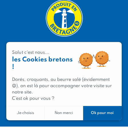
PRODUIT EN BRETAGNE
Salut c'est nous...
2 avenue de Provence
les Cookies bretons
29200 Brest
!
Dorés, croquants, au beurre salé (évidemment
😉), on est là pour accompagner votre visite sur
notre site.
Mentions légales
C’est ok pour vous ?
Contacter Produit en Bretagne
Le réseau
Ok pour moi
Je choisis
Non merci
Le logo