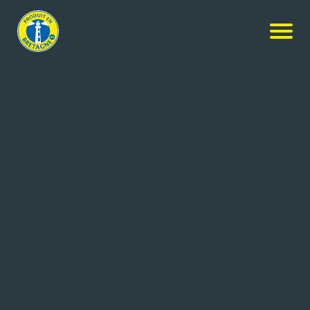
Nos membres
-
KICLOS EVOLUTION
-
Candidature
spontanée
CANDIDATURE SPONTANÉE
Coordonnées de l'entreprise
Rue Jules Janssen - BP 30 232