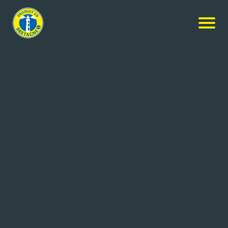
Nos membres
-
GRENAT SOLUTION
-
Candidature spontanée
CANDIDATURE SPONTANÉE
Coordonnées de l'entreprise
50 rue Gaston Esnault