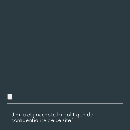
Charger ici votre CV
Chargez ici votre lettre de motivation
J'ai lu et j'accepte la politique de
confidentialité de ce site*