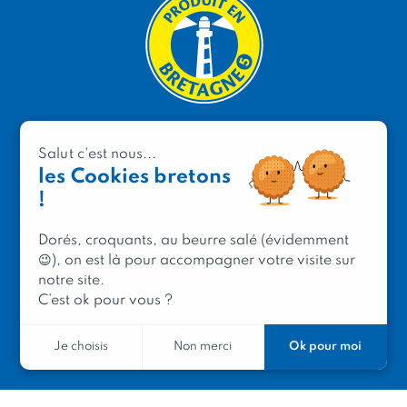
PRODUIT EN BRETAGNE
Salut c'est nous...
2 avenue de Provence
les Cookies bretons
29200 Brest
!
Dorés, croquants, au beurre salé (évidemment
😉), on est là pour accompagner votre visite sur
notre site.
Mentions légales
C’est ok pour vous ?
Contacter Produit en Bretagne
Le réseau
Ok pour moi
Je choisis
Non merci
Le logo