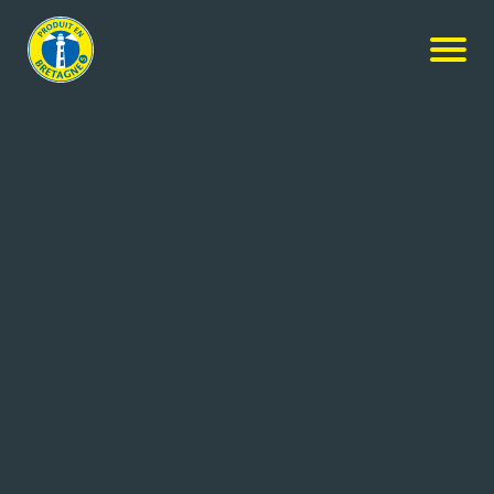
Nos membres
-
Les Délices De Saint Léonard
-
Candidature
spontanée
CANDIDATURE SPONTANÉE
Coordonnées de l'entreprise
10 rue Denis Papin-ZA St Léonard Nord