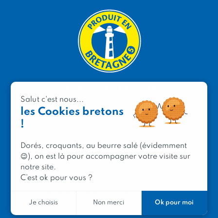
PRODUIT EN BRETAGNE
Salut c'est nous...
2 avenue de Provence
les Cookies bretons
29200 Brest
!
Dorés, croquants, au beurre salé (évidemment
😉), on est là pour accompagner votre visite sur
notre site.
Mentions légales
C’est ok pour vous ?
Contacter Produit en Bretagne
Le réseau
Ok pour moi
Je choisis
Non merci
Le logo