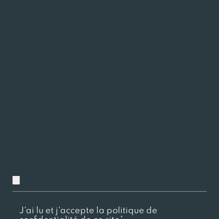
Charger ici votre CV
Chargez ici votre lettre de motivation
J'ai lu et j'accepte la politique de