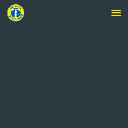
Nos membres
-
LE FINISTERE ASSURANCE
-
Contacter
l’entreprise
CONTACTER L’ENTREPRISE
Coordonnées de l'entreprise
8 route de l'innovation