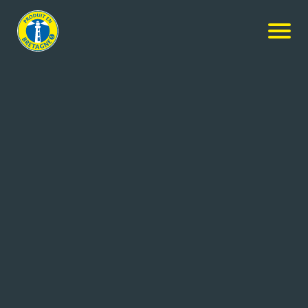
Nos membres
-
Sport Bretagne
-
Contacter l’entreprise
CONTACTER L’ENTREPRISE
Coordonnées de l'entreprise
24, rue des Marettes