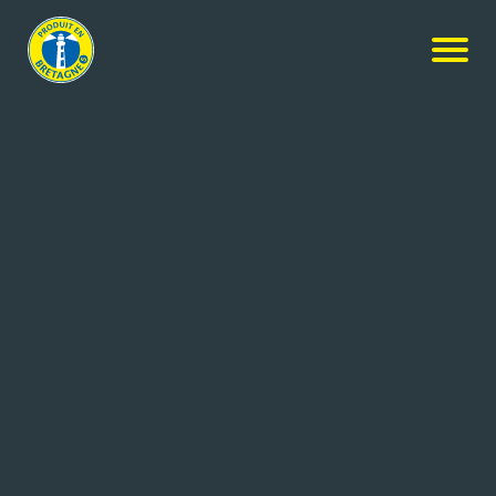
Nos membres
-
ISFFEL
-
Contacter l’entreprise
CONTACTER L’ENTREPRISE
Coordonnées de l'entreprise
1050 Lieu dit Pen ar Prat