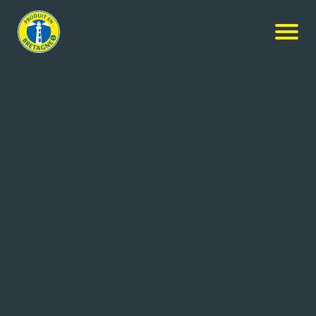
Nos membres
-
Les Délices De Saint Léonard
-
Contacter
l’entreprise
CONTACTER L’ENTREPRISE
Coordonnées de l'entreprise
10 rue Denis Papin-ZA St Léonard Nord