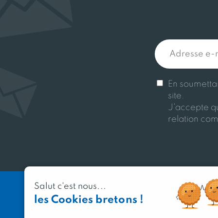
En soumettant
site.
J'accepte qu
relation com
Salut c'est nous...
les Cookies bretons !