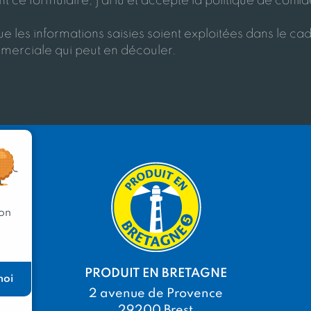
 ce formulaire, j'ai lu et accepte la politique de confid
e les informations saisies soient exploitées dans le cad
merciale qui peut en découler.
 on
PRODUIT EN BRETAGNE
moi
2 avenue de Provence
29200 Brest