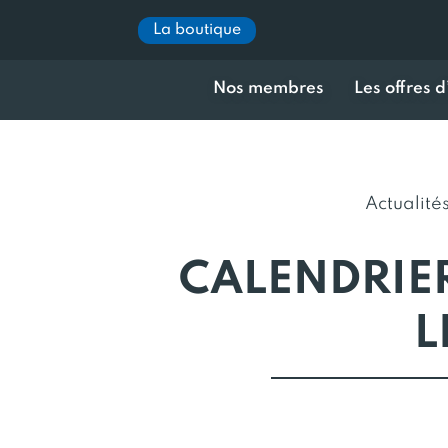
La boutique
Nos membres
Les offres 
Actualité
CALENDRIER
L