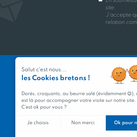
En soumettant
site.
J'accepte qu
relation com
Salut c'est nous...
les Cookies bretons !
Dorés, croquants, au beurre salé (évidemment 😉),
est là pour accompagner votre visite sur notre site.
C’est ok pour vous ?
Ok pour 
Je choisis
Non merci