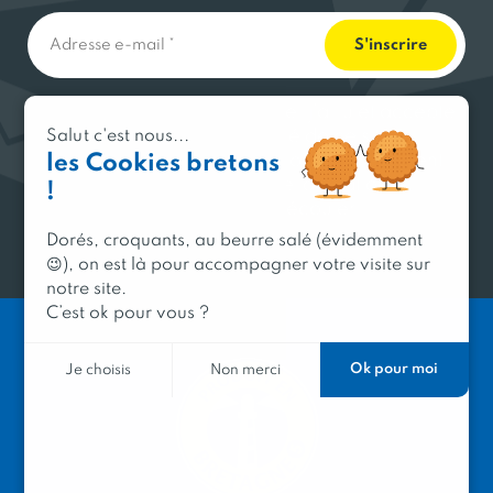
En soumettant ce formulaire, j'ai lu et accepte
la politique de confidentialité de ce site.
Salut c'est nous...
J'accepte que les informations saisies soient
les Cookies bretons
exploitées dans le cadre de la relation
!
commerciale qui peut en découler.
Dorés, croquants, au beurre salé (évidemment
😉), on est là pour accompagner votre visite sur
notre site.
C’est ok pour vous ?
Ok pour moi
Je choisis
Non merci