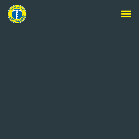
Actualités
-
Comment l’agriculture et
l’agroalimentaire bretons font face à la crise
énergétique ?
COMMENT
L’AGRICULTURE ET
L’AGROALIMENTAIRE
BRETONS FONT FACE À