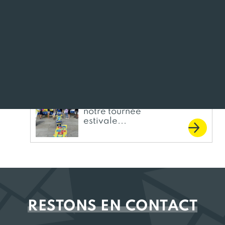
Identité sonore du podcast réalisée par l’
agence Le
Reuz
à Nantes.
Devenez
animateur(trice) de
notre tournée
estivale...
RESTONS EN CONTACT