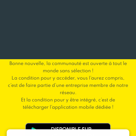
CAP OU PAS CAP
JE M’INSCRIS
VOUS AVEZ ENVIE DE FAIRE
PARTIE DE TRUG’ ?
Bonne nouvelle, la communauté est ouverte à tout le
monde sans sélection !
La condition pour y accéder, vous l’aurez compris,
c’est de faire partie d’une entreprise membre de notre
réseau.
Et la condition pour y être intégré, c’est de
télécharger l’application mobile dédiée !