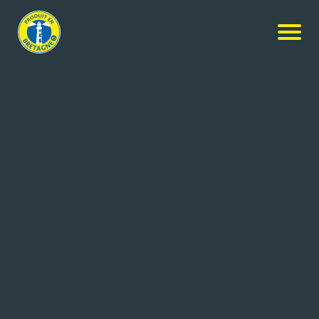
TRUG’
Vous êtes 110 000.
110 000 à faire vivre le Réseau Produit en Bretagne
au quotidien : vous les salariés de
nos entreprises
membres
.