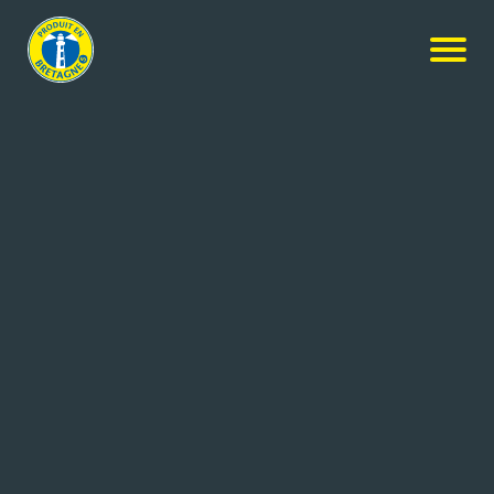
Actualités
-
Concours Général Agricole 2024 : 169
médailles pour la Bretagne
CONCOURS GÉNÉRAL
AGRICOLE 2024 : 169
MÉDAILLES POUR LA
BRETAGNE