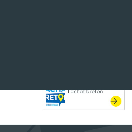
Laiterie Le
2
Gall
Maison
1
Beucher
Olga
1
2
1
Procanar
1
Sill
2
Salon de
l’achat breton