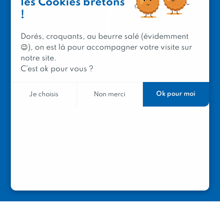
les Cookies bretons
!
Dorés, croquants, au beurre salé (évidemment
😉), on est là pour accompagner votre visite sur
notre site.
PRODUIT EN BRETAGNE
C’est ok pour vous ?
2 avenue de Provence
29200 Brest
Ok pour moi
Je choisis
Non merci
Mentions légales
Contacter Produit en Bretagne
Le réseau
Le logo