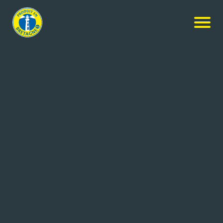
Actualités
-
Nos achats de crise sont nos emplois de
demain
NOS ACHATS DE CRISE
SONT NOS EMPLOIS DE
DEMAIN
Le 19/03/2020