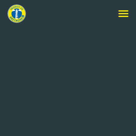
Actualités
-
Professionnels de l’emploi en Bretagne,
rendez-vous le 7 octobre
PROFESSIONNELS DE
L’EMPLOI EN BRETAGNE,
RENDEZ-VOUS LE 7
OCTOBRE