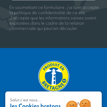
En soumettant ce formulaire, j'ai lu et accepte
la politique de confidentialité de ce site.
J'accepte que les informations saisies soient
exploitées dans le cadre de la relation
commerciale qui peut en découler.
PRODUIT EN BRETAGNE
Salut c'est nous...
les Cookies bretons
2 avenue de Provence