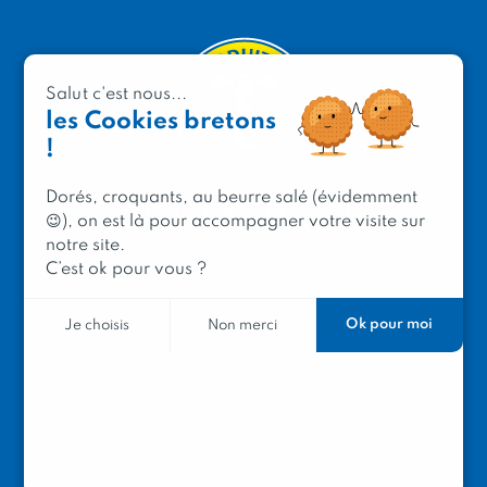
Salut c'est nous...
les Cookies bretons
!
Dorés, croquants, au beurre salé (évidemment
PRODUIT EN BRETAGNE
😉), on est là pour accompagner votre visite sur
2 avenue de Provence
notre site.
29200 Brest
C’est ok pour vous ?
Ok pour moi
Je choisis
Non merci
Mentions légales
Contacter Produit en Bretagne
Le réseau
Le logo