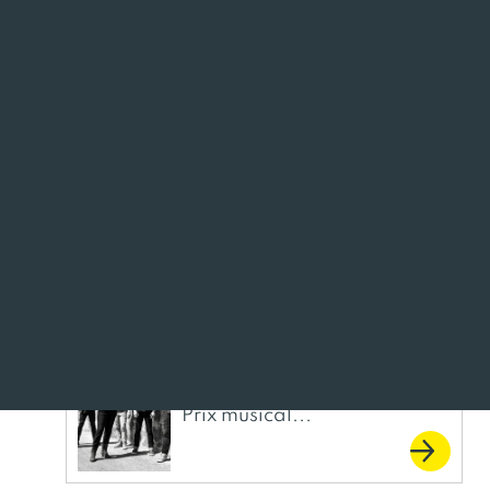
Cet
événement est ouvert aux professionnels de la
culture et du tourisme en Bretagne, aux élus, aux
journalistes, et aux entreprises du territoire.
Pour prendre votre place et en savoir davantage sur
le programme, nous vous invitant à aller sur le site
internet
culture-économie.fr
ou à cliquer directement
sur le bouton ci-dessous :
Je m’inscris à l’évènement
2 albums primés au
Prix musical...