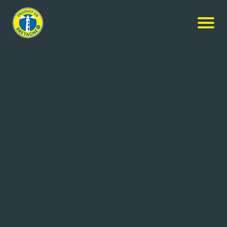
Actualités
-
Rendez-vous aux 3èmes Rencontres
professionnelles Culture et Economie le 30
septembre à La Gacilly
RENDEZ-VOUS AUX
3ÈMES RENCONTRES
PROFESSIONNELLES
CULTURE ET ECONOMIE