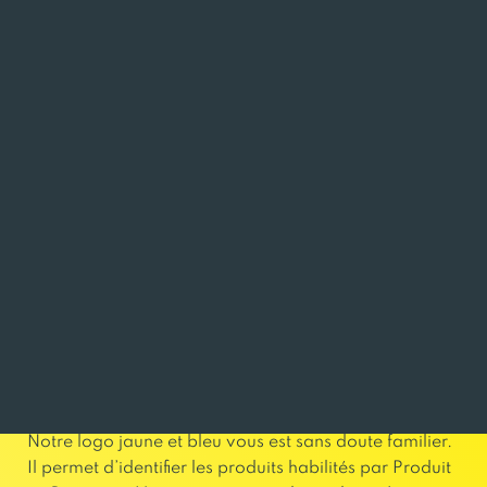
Distribution commerce de gros négoce
Agroalimentaire
UN REGROUPEMENT DE PLUS DE 470
ENTREPRISES BRETONNES
INVESTI DANS LE DÉVELOPPEMENT
ÉCONOMIQUE DE LA RÉGION
Notre logo jaune et bleu vous est sans doute familier.
Il permet d’identifier les produits habilités par Produit