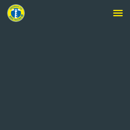
NOS PRODUITS
Rechercher
+ de critères
121
résultats
Jean Hénaff SAS