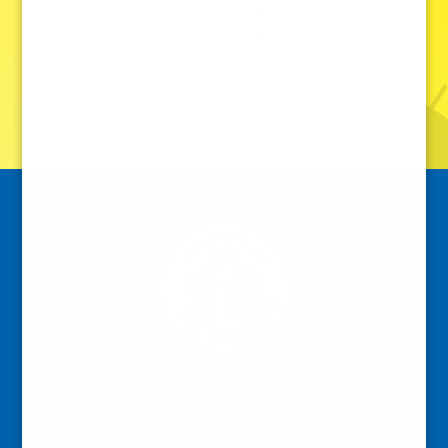
économique et culturelle de la Bretagne pour
l’emploi. Ensemble, avec vous, faisons tourner
l’économie bretonne… pour l’emploi local !
PRODUIT EN BRETAGNE
2 avenue de Provence
29200 Brest