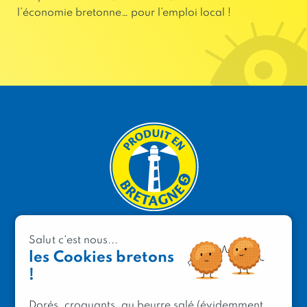
l’économie bretonne… pour l’emploi local !
PRODUIT EN BRETAGNE
Salut c'est nous...
2 avenue de Provence
les Cookies bretons
29200 Brest
!
Dorés, croquants, au beurre salé (évidemment