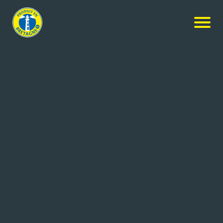
NOS PRODUITS
Rechercher
+ de critères
4
résultats
Crêperie de Langadoué