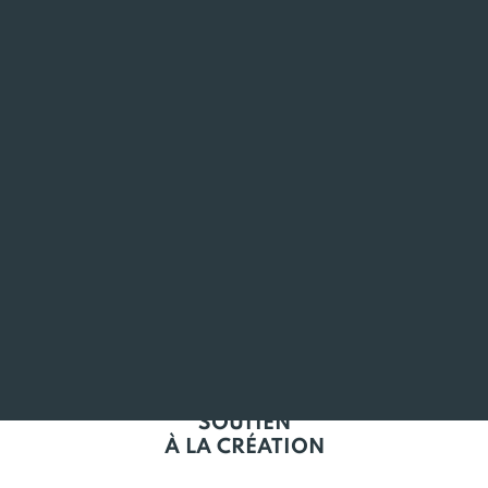
ANCRÉ
EN BRETAGNE
L'EMPLOI
EN BRETAGNE
SOUTIEN
À LA CRÉATION