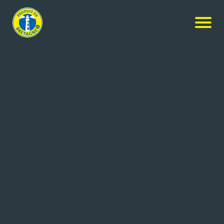
Nos produits
-
Breizh Cola Cerise
Breizh Cola
Breizh Cola Cerise
6x1.98L
Réf: 3484700119380
BRASSERIE LANCELOT
LE ROC ST ANDRE (56)
Notes gourmandes et rondes de cerise griotte.