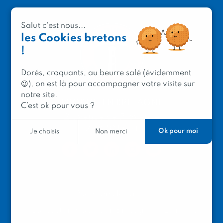
Salut c'est nous...
les Cookies bretons
!
Dorés, croquants, au beurre salé (évidemment
😉), on est là pour accompagner votre visite sur
notre site.
PRODUIT EN BRETAGNE
C’est ok pour vous ?
2 avenue de Provence
29200 Brest
Ok pour moi
Je choisis
Non merci
Mentions légales
Contacter Produit en Bretagne
Le réseau