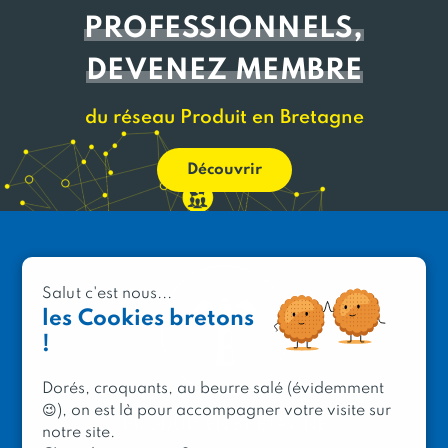
PROFESSIONNELS,
DEVENEZ MEMBRE
du réseau Produit en Bretagne
Découvrir
Salut c'est nous...
les Cookies bretons
!
Dorés, croquants, au beurre salé (évidemment
😉), on est là pour accompagner votre visite sur
PRODUIT EN BRETAGNE
notre site.