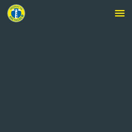
Nos produits
-
Les Cookies au chocolat noir et au chocolat
blanc
Les Recettes de Marcel - La Trinitaine
Les Cookies au chocolat noir et
au chocolat blanc
10x140g
Réf: 3260260240180
LA TRINITAINE PRODUCTION
SAINT PHILIBERT (56)