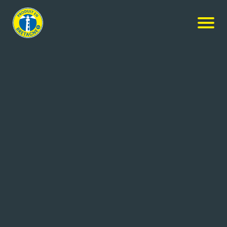
Nos produits
-
Rillettes de Crabe
Groix & Nature
Rillettes de Crabe
100g
Réf: 3760056410655
GROIX ET NATURE
ILE DE GROIX (56)