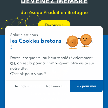
DEVENEZ MEMBRE
du réseau Produit en Bretagne
Découvrir
Salut c'est nous...
les Cookies bretons
!
Dorés, croquants, au beurre salé (évidemment
😉), on est là pour accompagner votre visite sur
notre site.
C’est ok pour vous ?
PRODUIT EN BRETAGNE
Ok pour moi
Je choisis
Non merci
2 avenue de Provence
29200 Brest