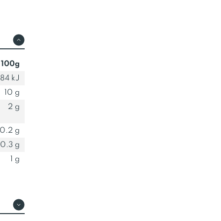
 100g
84 kJ
10 g
2 g
0.2 g
0.3 g
1 g