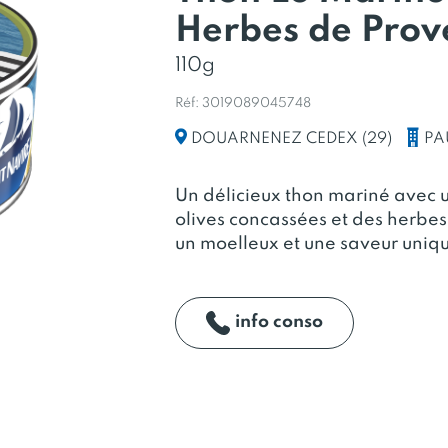
Herbes de Prov
110g
Réf: 3019089045748
PA
DOUARNENEZ CEDEX (29)
Un délicieux thon mariné avec u
olives concassées et des herbes
un moelleux et une saveur uniq
info conso