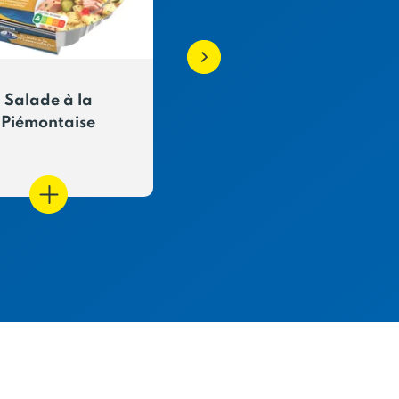
Salade à la
Thon Le mariné Basili
Piémontaise