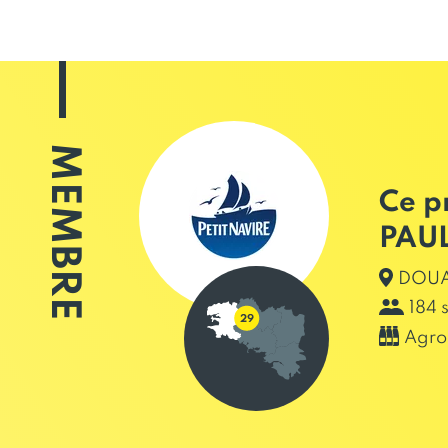
MEMBRE
Ce p
PAUL
DOUA
184 
Agro