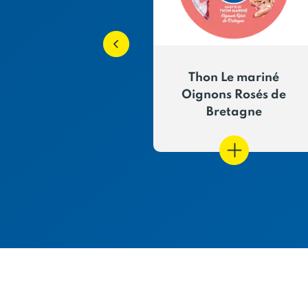
n Le Mariné
Thon Le mariné
ates séchées
Oignons Rosés de
Bretagne