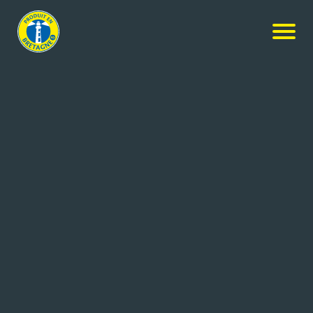
Nos membres
-
Association Étonnants Voyageurs
-
Candidature spontanée
CANDIDATURE SPONTANÉE
Coordonnées de l'entreprise
24, Avenue des Français Libres