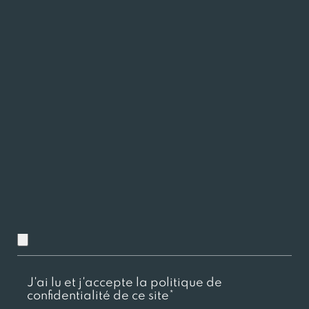
Charger ici votre CV
Chargez ici votre lettre de motivation
J'ai lu et j'accepte la politique de
confidentialité de ce site*