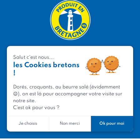
PRODUIT EN BRETAGNE
Salut c'est nous...
2 avenue de Provence
les Cookies bretons
29200 Brest
!
Dorés, croquants, au beurre salé (évidemment
😉), on est là pour accompagner votre visite sur
notre site.
Mentions légales
C’est ok pour vous ?
Contacter Produit en Bretagne
Le réseau
Ok pour moi
Je choisis
Non merci
Le logo