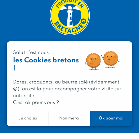
PRODUIT EN BRETAGNE
Salut c'est nous...
2 avenue de Provence
les Cookies bretons
29200 Brest
!
Dorés, croquants, au beurre salé (évidemment
😉), on est là pour accompagner votre visite sur
notre site.
Mentions légales
C’est ok pour vous ?
Contacter Produit en Bretagne
Le réseau
Ok pour moi
Je choisis
Non merci
Le logo