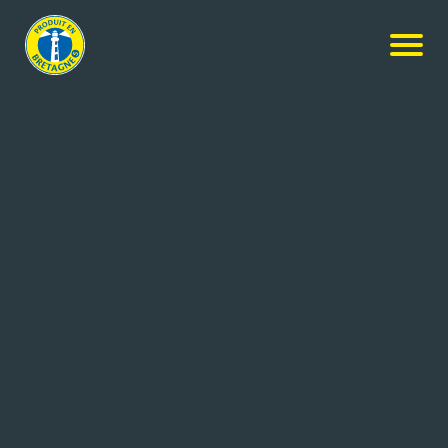
Nos membres
-
REGALETTE
-
Candidature spontanée
CANDIDATURE SPONTANÉE
Coordonnées de l'entreprise
ZA de Kerboulard