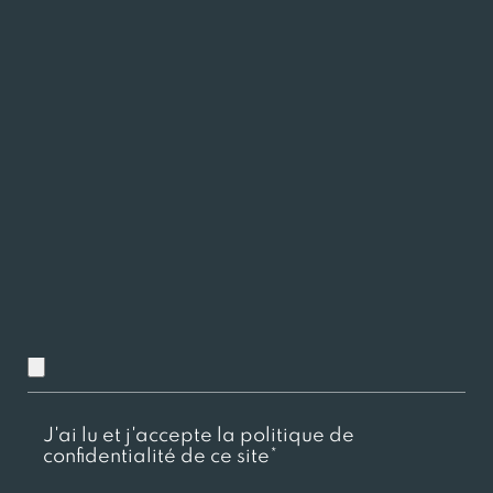
Charger ici votre CV
Chargez ici votre lettre de motivation
J'ai lu et j'accepte la politique de
confidentialité de ce site*