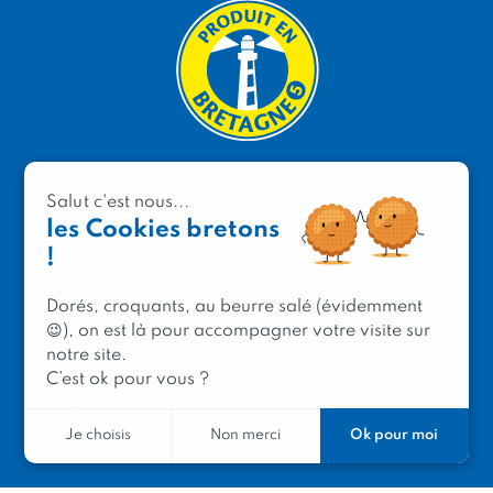
PRODUIT EN BRETAGNE
Salut c'est nous...
2 avenue de Provence
les Cookies bretons
29200 Brest
!
Dorés, croquants, au beurre salé (évidemment
😉), on est là pour accompagner votre visite sur
notre site.
Mentions légales
C’est ok pour vous ?
Contacter Produit en Bretagne
Le réseau
Ok pour moi
Je choisis
Non merci
Le logo