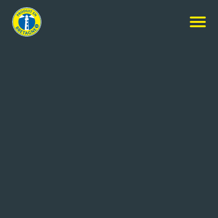
Nos membres
-
MECABOIS / JOUECABOIS
-
Candidature
spontanée
CANDIDATURE SPONTANÉE
Coordonnées de l'entreprise
ZA Plaisance