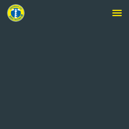
Culture & Tourisme
MECABOIS / JOUECABOIS
SAINT SAUVEUR DES LANDES (35)
22 salariés