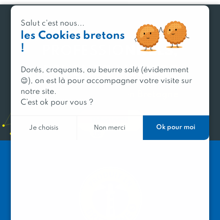
Salut c'est nous...
les Cookies bretons
!
PROFESSIONNELS,
DEVENEZ MEMBRE
Dorés, croquants, au beurre salé (évidemment
😉), on est là pour accompagner votre visite sur
notre site.
du réseau Produit en Bretagne
C’est ok pour vous ?
Découvrir
Ok pour moi
Je choisis
Non merci