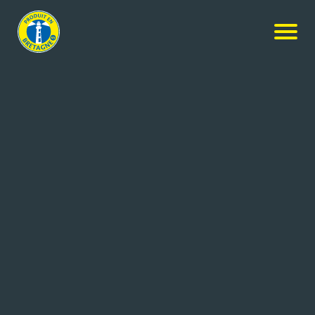
Nos membres
-
PLANETE INTERIM
-
Candidature spontanée
CANDIDATURE SPONTANÉE
Coordonnées de l'entreprise
35 rue du Pontic - ZI de Vern