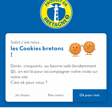
PRODUIT EN BRETAGNE
Salut c'est nous...
2 avenue de Provence
les Cookies bretons
29200 Brest
!
Dorés, croquants, au beurre salé (évidemment
😉), on est là pour accompagner votre visite sur
notre site.
Mentions légales
C’est ok pour vous ?
Contacter Produit en Bretagne
Le réseau
Ok pour moi
Je choisis
Non merci
Le logo