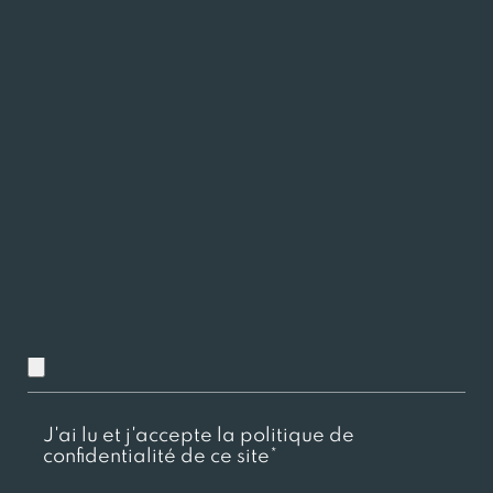
Charger ici votre CV
Chargez ici votre lettre de motivation
J'ai lu et j'accepte la politique de
confidentialité de ce site*