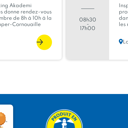
ting Akademi
Ins
ous donne rendez-vous
pro
embre de 8h à 10h à la
dan
08h30
-
per-Cornouaille
les
17h00
Lo