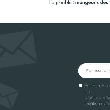
l’agréable :
mangeons des f
En soumettant
site.
J'accepte qu
relation com