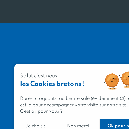
Salut c'est nous...
les Cookies bretons !
Dorés, croquants, au beurre salé (évidemment 😉),
est là pour accompagner votre visite sur notre site.
C’est ok pour vous ?
Ok pour 
Je choisis
Non merci