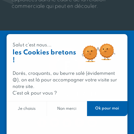
commerciale qui peut en découler.
Salut c'est nous...
les Cookies bretons
!
Dorés, croquants, au beurre salé (évidemment
😉), on est là pour accompagner votre visite sur
notre site.
C’est ok pour vous ?
PRODUIT EN BRETAGNE
2 avenue de Provence
Ok pour moi
Je choisis
Non merci
29200 Brest