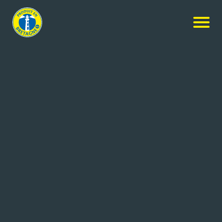
Actualités
-
Pour son centenaire, Traou Mad®
s’expose tout l’été au coeur de Pont-Aven.
POUR SON CENTENAIRE,
TRAOU MAD® S’EXPOSE
TOUT L’ÉTÉ AU COEUR DE
PONT-AVEN.