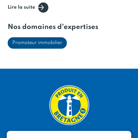
Lire la suite
Grâce à sa connaissance du territoire breton, le
groupe Kermarrec Promotion sait parfaitement
comment répondre aux envies et habitudes des futurs
Nos domaines d'expertises
habitants ou travailleurs. Ainsi, nous nous engageons
à
apporter une totale satisfaction à nos
Promoteur immobilier
clients.
L'entreprise familiale produit actuellement
près de 300 logements et 20 000m² de bureaux.
Afin de poursuivre son développement en cohérence
avec ses valeurs et convictions, Kermarrec Promotion
est
membre du réseau "Produit en Bretagne"
. Cela
signifie, que l'entreprise contribue au dynamisme de
l'emploi en Bretagne, notamment en travaillant avec
de nombreuses entreprises bretonnes.
PRODUIT EN BRETAGNE