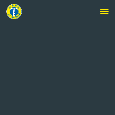
Agence Kermarrec Promotion –
Brest
Btp particulier et professionnel