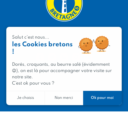
PRODUIT EN BRETAGNE
Salut c'est nous...
2 avenue de Provence
les Cookies bretons
29200 Brest
!
Dorés, croquants, au beurre salé (évidemment
😉), on est là pour accompagner votre visite sur
notre site.
Mentions légales
C’est ok pour vous ?
Contacter Produit en Bretagne
Le réseau
Ok pour moi
Je choisis
Non merci
Le logo