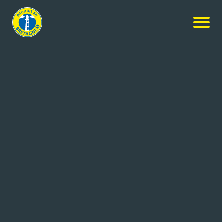
NOS PRODUITS
Rechercher
+ de critères
1
résultat
Breizella - LES 4 Saisons