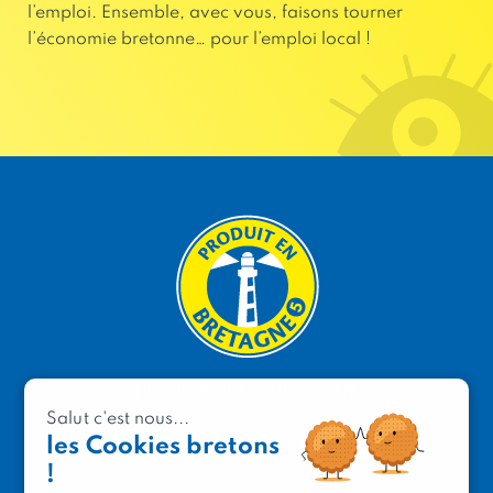
l’emploi. Ensemble, avec vous, faisons tourner
l’économie bretonne… pour l’emploi local !
PRODUIT EN BRETAGNE
Salut c'est nous...
2 avenue de Provence
les Cookies bretons
29200 Brest
!