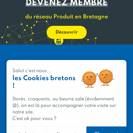
DEVENEZ MEMBRE
du réseau Produit en Bretagne
Découvrir
Salut c'est nous...
les Cookies bretons
!
Dorés, croquants, au beurre salé (évidemment
😉), on est là pour accompagner votre visite sur
PRODUIT EN BRETAGNE
notre site.
2 avenue de Provence
C’est ok pour vous ?
29200 Brest