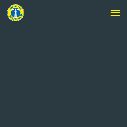
Nos produits
-
Andouillette à La ficelle de l’Argoat
Atelier de l'Argoat
Andouillette à La ficelle de
l’Argoat
230g
Réf: 3334216701121
ATELIER DE L’ARGOAT
PLELAN LE GRAND (35)