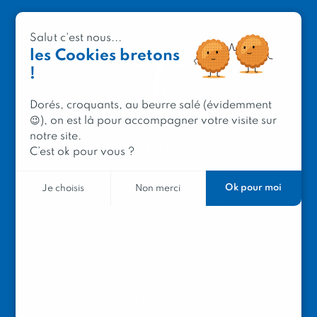
Salut c'est nous...
les Cookies bretons
!
Dorés, croquants, au beurre salé (évidemment
😉), on est là pour accompagner votre visite sur
notre site.
PRODUIT EN BRETAGNE
C’est ok pour vous ?
2 avenue de Provence
29200 Brest
Ok pour moi
Je choisis
Non merci
Mentions légales
Contacter Produit en Bretagne
Le réseau