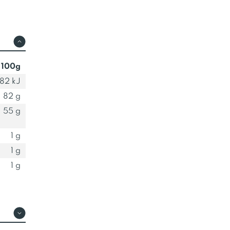
 100g
82 kJ
82 g
55 g
1 g
1 g
1 g