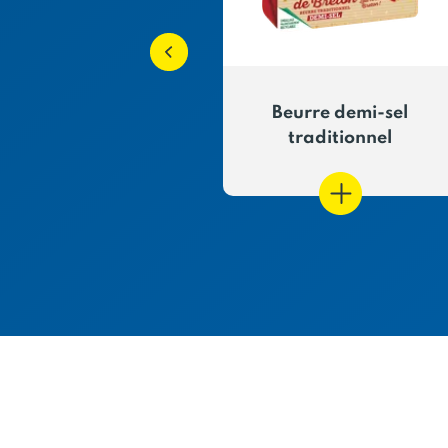
rre demi-sel
Beurre demi-sel
raditionnel
traditionnel