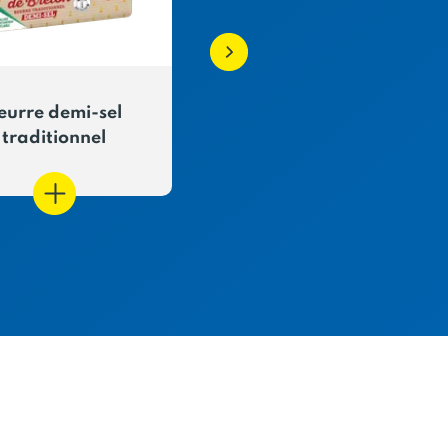
eurre demi-sel
Beurre pain moulé
traditionnel
doux traditionnel