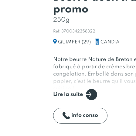
promo
250g
Réf: 3700342358322
CANDIA
QUIMPER (29)
Notre beurre Nature de Breton e
fabriqué à partir de crèmes bre
congélation. Emballé dans son
papier, c'est le beurre qu'il vous
cuisine !
Lire la suite
info conso