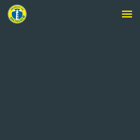
Nos produits
-
Breizh Bar
Maison d'Armorine
Breizh Bar
160x800g
Réf: 3561770001866
MAISON ARMORINE
QUIBERON (56)