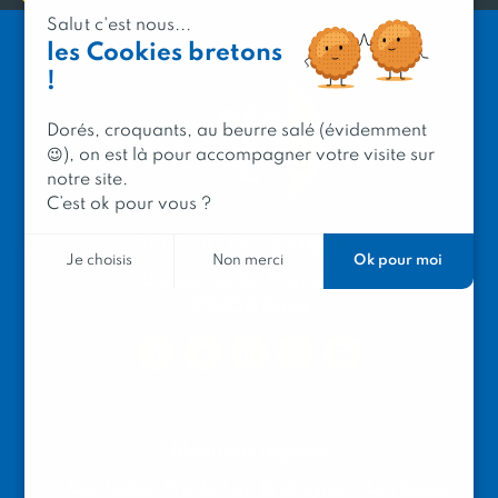
Salut c'est nous...
les Cookies bretons
!
Dorés, croquants, au beurre salé (évidemment
😉), on est là pour accompagner votre visite sur
notre site.
C’est ok pour vous ?
PRODUIT EN BRETAGNE
Ok pour moi
Je choisis
Non merci
2 avenue de Provence
29200 Brest
Mentions légales
Contacter Produit en Bretagne
Le réseau