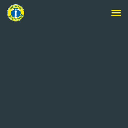
Nos produits
-
Brocoli
Prince de Bretagne
Brocoli
500g
Réf: 3370562601418
SICA (Société d’Initiatives et de
Saint-Pol-de-Léon
Coopération Agricoles)
(29)