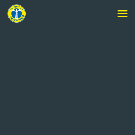
Nos produits
-
Chips de crêpes saveur beurre citron
Brets
Chips de crêpes saveur beurre
citron
100g
Réf: 3497917004301
ALTHO
SAINT GERAND (56)