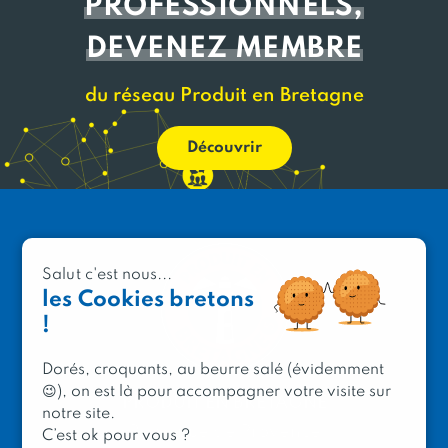
PROFESSIONNELS,
DEVENEZ MEMBRE
du réseau Produit en Bretagne
Découvrir
Salut c'est nous...
les Cookies bretons
!
Dorés, croquants, au beurre salé (évidemment
😉), on est là pour accompagner votre visite sur
PRODUIT EN BRETAGNE
notre site.
2 avenue de Provence
C’est ok pour vous ?