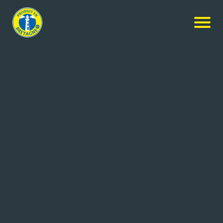
Nos produits
-
Cidre bouché breton – Doux
Cidrerie de Rhuys
Cidre bouché breton – Doux
0.75L
Réf: 3436460000057
CIDRERIE NICOL
SURZUR (56)