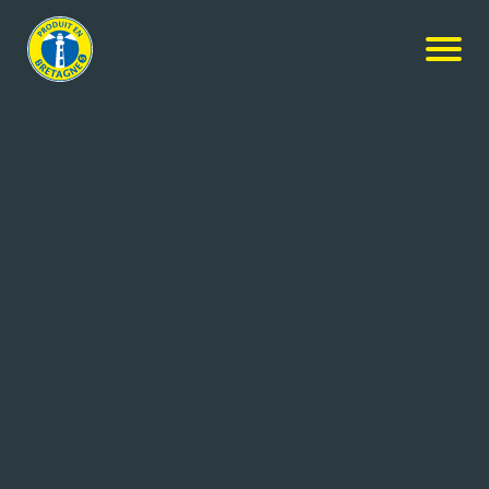
Nos produits
-
Confiture de Fraise
LES 4 SAISONS
Confiture de Fraise
135g
Réf: 3470410040007
LES 4 SAISONS
POULLAOUEN (29)