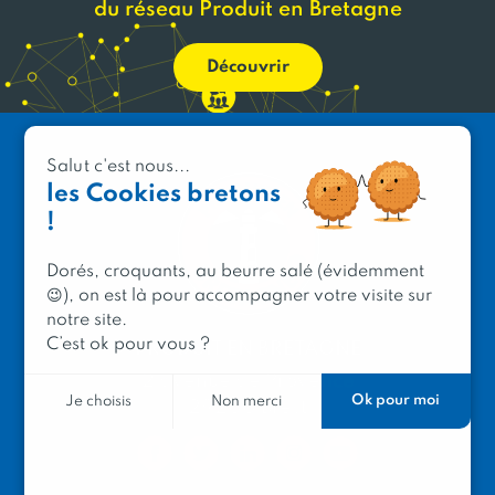
du réseau Produit en Bretagne
Découvrir
Salut c'est nous...
les Cookies bretons
!
Dorés, croquants, au beurre salé (évidemment
😉), on est là pour accompagner votre visite sur
notre site.
C’est ok pour vous ?
PRODUIT EN BRETAGNE
2 avenue de Provence
Ok pour moi
Je choisis
Non merci
29200 Brest