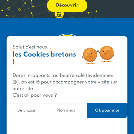
Découvrir
Salut c'est nous...
les Cookies bretons
!
Dorés, croquants, au beurre salé (évidemment
PRODUIT EN BRETAGNE
😉), on est là pour accompagner votre visite sur
notre site.
2 avenue de Provence
C’est ok pour vous ?
29200 Brest
Ok pour moi
Je choisis
Non merci