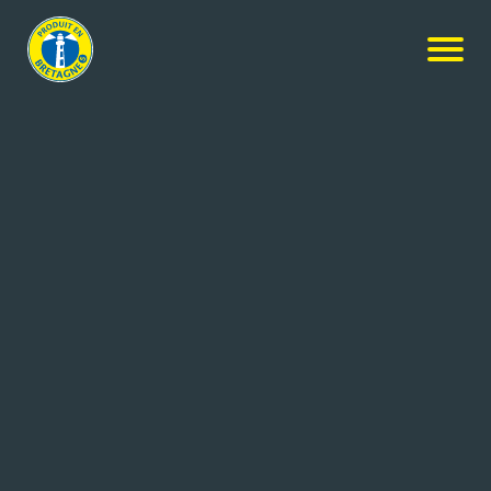
Nos produits
-
Confiture de pêches 65% de fruits
Reine de Cornouaille
Confiture de pêches 65% de fruits
330g
Réf: 3500541621247
ALTAO
SAINT EVARZEC (29)