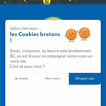
Salut c'est nous...
les Cookies bretons
!
Dorés, croquants, au beurre salé (évidemment
PRODUIT EN BRETAGNE
😉), on est là pour accompagner votre visite sur
notre site.
2 avenue de Provence
C’est ok pour vous ?
29200 Brest
Ok pour moi
Je choisis
Non merci
Mentions légales