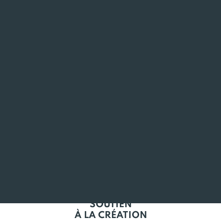
ANCRÉ
EN BRETAGNE
L'EMPLOI
EN BRETAGNE
SOUTIEN
À LA CRÉATION