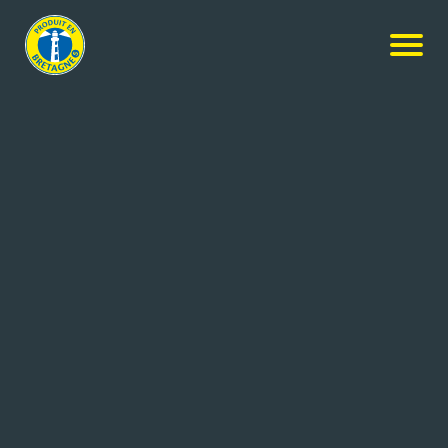
Nos produits
-
Filet mignon algues et sarrasins
labbé-Simon
Filet mignon algues et sarrasins
250g
Réf: 2278103
LABBE SIMON
ST MALO DE GUERSAC (44)