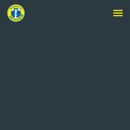
Nos produits
-
Filet mignon aux poivres sauvages
labbé-Simon
Filet mignon aux poivres
sauvages
350g
Réf: 0279786
LABBE SIMON
ST MALO DE GUERSAC (44)