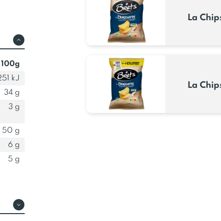
La Chip
 100g
51 kJ
La Chip
34 g
3 g
50 g
6 g
5 g