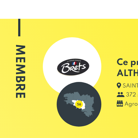
MEMBRE
Ce p
ALT
SAINT
372 
Agro