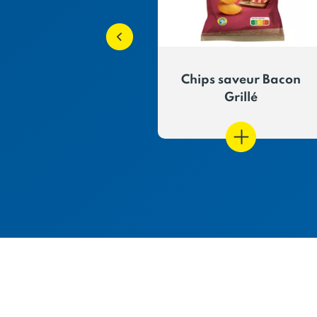
 saveur Poulet
Chips saveur Bacon
Braisé
Grillé