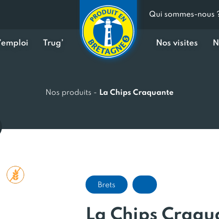
Qui sommes-nous 
d’emploi
Trug’
Nos visites
N
Nos produits
-
La Chips Craquante
Brets
La Chips Craqu