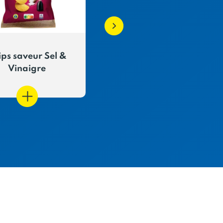
ips saveur Sel &
Chips saveur beurre
Vinaigre
persillé